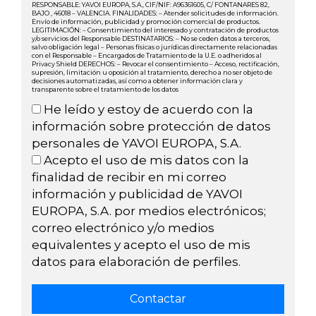
RESPONSABLE: YAVOI EUROPA, S.A., CIF/NIF: A96361605, C/ FONTANARES 82,
BAJO , 46018 – VALENCIA. FINALIDADES: – Atender solicitudes de información.
Envío de información, publicidad y promoción comercial de productos.
LEGITIMACIÓN: – Consentimiento del interesado y contratación de productos
y/o servicios del Responsable DESTINATARIOS: – No se ceden datos a terceros,
salvo obligación legal – Personas físicas o jurídicas directamente relacionadas
con el Responsable – Encargados de Tratamiento de la U.E. o adheridos al
Privacy Shield DERECHOS: – Revocar el consentimiento – Acceso, rectificación,
supresión, limitación u oposición al tratamiento, derecho a no ser objeto de
decisiones automatizadas, así como a obtener información clara y
transparente sobre el tratamiento de los datos
He leído y estoy de acuerdo con la
información sobre protección de datos
personales de YAVOI EUROPA, S.A.
Acepto el uso de mis datos con la
finalidad de recibir en mi correo
información y publicidad de YAVOI
EUROPA, S.A. por medios electrónicos;
correo electrónico y/o medios
equivalentes y acepto el uso de mis
datos para elaboración de perfiles.