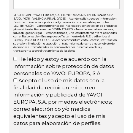
RESPONSABLE: YAVOI EUROPA, S.A., CIF/NIF: A96361605, C/ FONTANARES 82,
BAJO , 46018 – VALENCIA. FINALIDADES: – Atender solicitudes de información.
Envío de información, publicidad y promoción comercial de productos.
LEGITIMACIÓN: – Consentimiento del interesado y contratación de productos
y/o servicios del Responsable DESTINATARIOS: – No se ceden datos a terceros,
salvo obligación legal – Personas físicas o jurídicas directamente relacionadas
con el Responsable – Encargados de Tratamiento de la U.E. o adheridos al
Privacy Shield DERECHOS: – Revocar el consentimiento – Acceso, rectificación,
supresión, limitación u oposición al tratamiento, derecho a no ser objeto de
decisiones automatizadas, así como a obtener información clara y
transparente sobre el tratamiento de los datos
He leído y estoy de acuerdo con la
información sobre protección de datos
personales de YAVOI EUROPA, S.A.
Acepto el uso de mis datos con la
finalidad de recibir en mi correo
información y publicidad de YAVOI
EUROPA, S.A. por medios electrónicos;
correo electrónico y/o medios
equivalentes y acepto el uso de mis
datos para elaboración de perfiles.