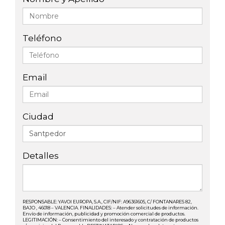
Teléfono
Email
Ciudad
Detalles
RESPONSABLE: YAVOI EUROPA, S.A., CIF/NIF: A96361605, C/ FONTANARES 82,
BAJO , 46018 – VALENCIA. FINALIDADES: – Atender solicitudes de información.
Envío de información, publicidad y promoción comercial de productos.
LEGITIMACIÓN: – Consentimiento del interesado y contratación de productos