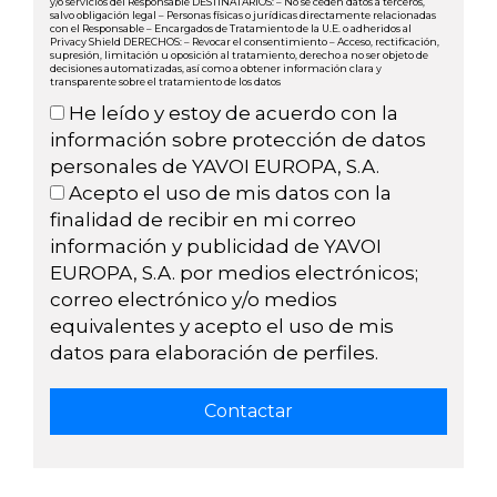
y/o servicios del Responsable DESTINATARIOS: – No se ceden datos a terceros,
salvo obligación legal – Personas físicas o jurídicas directamente relacionadas
con el Responsable – Encargados de Tratamiento de la U.E. o adheridos al
Privacy Shield DERECHOS: – Revocar el consentimiento – Acceso, rectificación,
supresión, limitación u oposición al tratamiento, derecho a no ser objeto de
decisiones automatizadas, así como a obtener información clara y
transparente sobre el tratamiento de los datos
He leído y estoy de acuerdo con la
información sobre protección de datos
personales de YAVOI EUROPA, S.A.
Acepto el uso de mis datos con la
finalidad de recibir en mi correo
información y publicidad de YAVOI
EUROPA, S.A. por medios electrónicos;
correo electrónico y/o medios
equivalentes y acepto el uso de mis
datos para elaboración de perfiles.