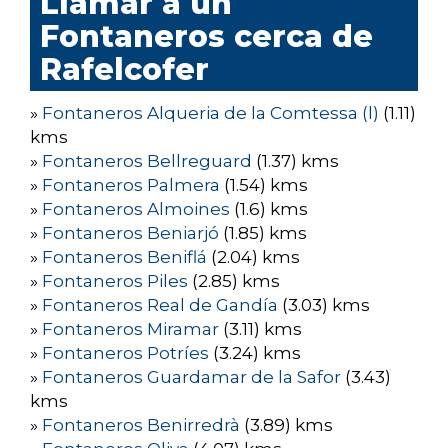
Llamar a un
Fontaneros cerca de
Rafelcofer
»
Fontaneros Alqueria de la Comtessa (l)
(1.11)
kms
»
Fontaneros Bellreguard
(1.37) kms
»
Fontaneros Palmera
(1.54) kms
»
Fontaneros Almoines
(1.6) kms
»
Fontaneros Beniarjó
(1.85) kms
»
Fontaneros Beniflá
(2.04) kms
»
Fontaneros Piles
(2.85) kms
»
Fontaneros Real de Gandía
(3.03) kms
»
Fontaneros Miramar
(3.11) kms
»
Fontaneros Potríes
(3.24) kms
»
Fontaneros Guardamar de la Safor
(3.43)
kms
»
Fontaneros Benirredrà
(3.89) kms