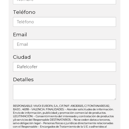
Teléfono
Email
Ciudad
Detalles
RESPONSABLE: YAVOI EUROPA, S.A., CIF/NIF: A96361605, C/ FONTANARES 82,
BAJO , 46018 – VALENCIA. FINALIDADES: – Atender solicitudes de información.
Envío de información, publicidad y promoción comercial de productos.
LEGITIMACIÓN: – Consentimiento del interesado y contratación de productos
y/o servicios del Responsable DESTINATARIOS: – No se ceden datos a terceros,
salvo obligación legal – Personas físicas o jurídicas directamente relacionadas
con el Responsable – Encargados de Tratamiento de la U.E. o adheridos al