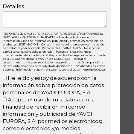
Detalles
RESPONSABLE: YAVOI EUROPA, S.A., CIF/NIF: A96361605, C/ FONTANARES 82,
BAJO , 46018 – VALENCIA. FINALIDADES: – Atender solicitudes de
información. Envío de información, publicidad y promoción comercial de
productos. LEGITIMACIÓN: – Consentimiento del interesado y contratación
de productos y/o servicios del Responsable DESTINATARIOS: – No se ceden
datos a terceros, salvo obligación legal – Personas físicas o jurídicas
directamente relacionadas con el Responsable – Encargados de Tratamiento
de la U.E. o adheridos al Privacy Shield DERECHOS: – Revocar el
consentimiento – Acceso, rectificación, supresión, limitación u oposición al
tratamiento, derecho a no ser objeto de decisiones automatizadas, así como
a obtener información clara y transparente sobre el tratamiento de los datos
He leído y estoy de acuerdo con la
información sobre protección de datos
personales de YAVOI EUROPA, S.A.
Acepto el uso de mis datos con la
finalidad de recibir en mi correo
información y publicidad de YAVOI
EUROPA, S.A. por medios electrónicos;
correo electrónico y/o medios