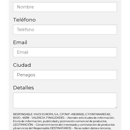
Teléfono
Email
Ciudad
Detalles
RESPONSABLE: YAVOI EUROPA, S.A., CIF/NIF: A96361605, C/ FONTANARES 82,
BAJO , 46018 – VALENCIA. FINALIDADES: – Atender solicitudes de información.
Envío de información, publicidad y promoción comercial de productos.
LEGITIMACIÓN: – Consentimiento del interesado y contratación de productos
y/o servicios del Responsable DESTINATARIOS: – No se ceden datos a terceros,