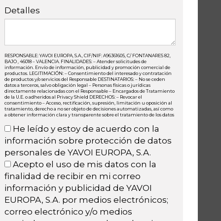
Detalles
RESPONSABLE: YAVOI EUROPA, S.A., CIF/NIF: A96361605, C/ FONTANARES 82,
BAJO , 46018 – VALENCIA. FINALIDADES: – Atender solicitudes de
información. Envío de información, publicidad y promoción comercial de
productos. LEGITIMACIÓN: – Consentimiento del interesado y contratación
de productos y/o servicios del Responsable DESTINATARIOS: – No se ceden
datos a terceros, salvo obligación legal – Personas físicas o jurídicas
directamente relacionadas con el Responsable – Encargados de Tratamiento
de la U.E. o adheridos al Privacy Shield DERECHOS: – Revocar el
consentimiento – Acceso, rectificación, supresión, limitación u oposición al
tratamiento, derecho a no ser objeto de decisiones automatizadas, así como
a obtener información clara y transparente sobre el tratamiento de los datos
He leído y estoy de acuerdo con la
información sobre protección de datos
personales de YAVOI EUROPA, S.A.
Acepto el uso de mis datos con la
finalidad de recibir en mi correo
información y publicidad de YAVOI
EUROPA, S.A. por medios electrónicos;
correo electrónico y/o medios