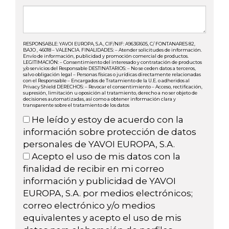
RESPONSABLE: YAVOI EUROPA, S.A., CIF/NIF: A96361605, C/ FONTANARES 82,
BAJO , 46018 – VALENCIA. FINALIDADES: – Atender solicitudes de información.
Envío de información, publicidad y promoción comercial de productos.
LEGITIMACIÓN: – Consentimiento del interesado y contratación de productos
y/o servicios del Responsable DESTINATARIOS: – No se ceden datos a terceros,
salvo obligación legal – Personas físicas o jurídicas directamente relacionadas
con el Responsable – Encargados de Tratamiento de la U.E. o adheridos al
Privacy Shield DERECHOS: – Revocar el consentimiento – Acceso, rectificación,
supresión, limitación u oposición al tratamiento, derecho a no ser objeto de
decisiones automatizadas, así como a obtener información clara y
transparente sobre el tratamiento de los datos
He leído y estoy de acuerdo con la
información sobre protección de datos
personales de YAVOI EUROPA, S.A.
Acepto el uso de mis datos con la
finalidad de recibir en mi correo
información y publicidad de YAVOI
EUROPA, S.A. por medios electrónicos;
correo electrónico y/o medios
equivalentes y acepto el uso de mis