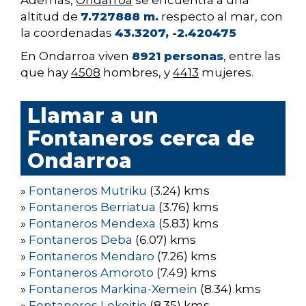
Además,
Ondarroa
se encuentra a una
altitud de
7.727888 m.
respecto al mar, con
la coordenadas
43.3207, -2.420475
En Ondarroa viven
8921 personas
, entre las
que hay
4508
hombres, y
4413
mujeres.
Llamar a un
Fontaneros cerca de
Ondarroa
»
Fontaneros Mutriku
(3.24) kms
»
Fontaneros Berriatua
(3.76) kms
»
Fontaneros Mendexa
(5.83) kms
»
Fontaneros Deba
(6.07) kms
»
Fontaneros Mendaro
(7.26) kms
»
Fontaneros Amoroto
(7.49) kms
»
Fontaneros Markina-Xemein
(8.34) kms
»
Fontaneros Lekeitio
(8.35) kms