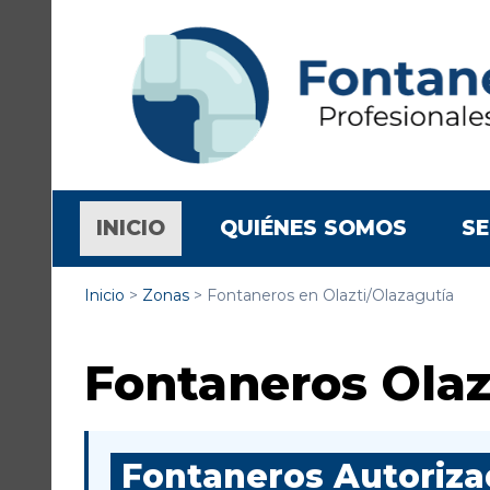
(CURRENT)
INICIO
QUIÉNES SOMOS
SE
Inicio
>
Zonas
>
Fontaneros en Olazti/Olazagutía
Fontaneros Olaz
Fontaneros Autorizad