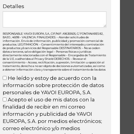
Detalles
RESPONSABLE: YAVOI EUROPA, S.A., CIF/NIF: A96361605, C/ FONTANARES 82,
BAJO , 46018 – VALENCIA. FINALIDADES: – Atender solicitudes de
información. Envío de información, publicidad y promoción comercial de
productos. LEGITIMACIÓN: – Consentimiento del interesado y contratación
de productos y/o servicios del Responsable DESTINATARIOS: – No se ceden
datos a terceros, salvo obligación legal – Personas físicas o jurídicas
directamente relacionadas con el Responsable – Encargados de Tratamiento
de la U.E. o adheridos al Privacy Shield DERECHOS: – Revocar el
consentimiento – Acceso, rectificación, supresión, limitación u oposición al
tratamiento, derecho a no ser objeto de decisiones automatizadas, así como
a obtener información clara y transparente sobre el tratamiento de los datos
He leído y estoy de acuerdo con la
información sobre protección de datos
personales de YAVOI EUROPA, S.A.
Acepto el uso de mis datos con la
finalidad de recibir en mi correo
información y publicidad de YAVOI
EUROPA, S.A. por medios electrónicos;
correo electrónico y/o medios