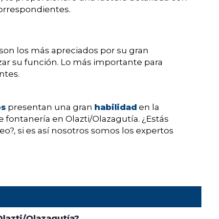
 correspondientes.
son los más apreciados por su gran
lizar su función. Lo más importante para
ntes.
os
presentan una gran
habilidad
en la
e fontanería en Olazti/Olazagutía. ¿Estás
o?, si es así nosotros somos los expertos
lazti/Olazagutía?