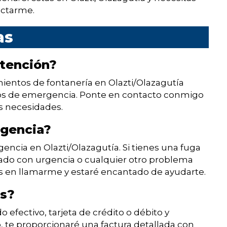
actarme.
as
atención?
mientos de fontanería en Olazti/Olazagutía
rios de emergencia. Ponte en contacto conmigo
us necesidades.
rgencia?
gencia en Olazti/Olazagutía. Si tienes una fuga
nado con urgencia o cualquier otro problema
s en llamarme y estaré encantado de ayudarte.
as?
efectivo, tarjeta de crédito o débito y
ajo, te proporcionaré una factura detallada con