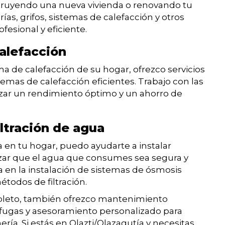
struyendo una nueva vivienda o renovando tu
as, grifos, sistemas de calefacción y otros
esional y eficiente.
alefacción
a de calefacción de su hogar, ofrezco servicios
stemas de calefacción eficientes. Trabajo con las
izar un rendimiento óptimo y un ahorro de
iltración de agua
a en tu hogar, puedo ayudarte a instalar
tizar que el agua que consumes sea segura y
 en la instalación de sistemas de ósmosis
étodos de filtración.
mpleto, también ofrezco mantenimiento
 fugas y asesoramiento personalizado para
ría. Si estás en Olazti/Olazagutía y necesitas