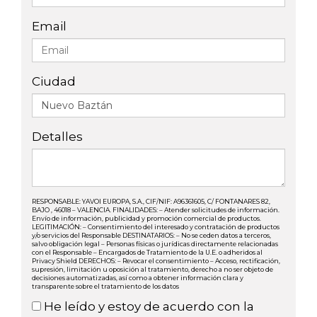
Email
Ciudad
Detalles
RESPONSABLE: YAVOI EUROPA, S.A., CIF/NIF: A96361605, C/ FONTANARES 82,
BAJO , 46018 – VALENCIA. FINALIDADES: – Atender solicitudes de información.
Envío de información, publicidad y promoción comercial de productos.
LEGITIMACIÓN: – Consentimiento del interesado y contratación de productos
y/o servicios del Responsable DESTINATARIOS: – No se ceden datos a terceros,
salvo obligación legal – Personas físicas o jurídicas directamente relacionadas
con el Responsable – Encargados de Tratamiento de la U.E. o adheridos al
Privacy Shield DERECHOS: – Revocar el consentimiento – Acceso, rectificación,
supresión, limitación u oposición al tratamiento, derecho a no ser objeto de
decisiones automatizadas, así como a obtener información clara y
transparente sobre el tratamiento de los datos
He leído y estoy de acuerdo con la