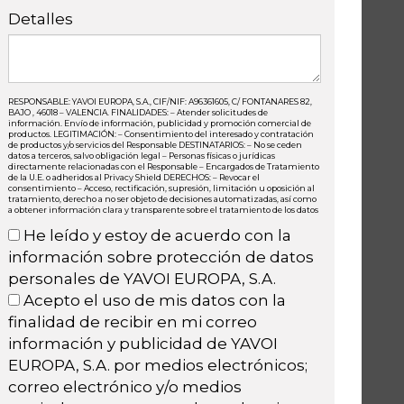
Detalles
RESPONSABLE: YAVOI EUROPA, S.A., CIF/NIF: A96361605, C/ FONTANARES 82,
BAJO , 46018 – VALENCIA. FINALIDADES: – Atender solicitudes de
información. Envío de información, publicidad y promoción comercial de
productos. LEGITIMACIÓN: – Consentimiento del interesado y contratación
de productos y/o servicios del Responsable DESTINATARIOS: – No se ceden
datos a terceros, salvo obligación legal – Personas físicas o jurídicas
directamente relacionadas con el Responsable – Encargados de Tratamiento
de la U.E. o adheridos al Privacy Shield DERECHOS: – Revocar el
consentimiento – Acceso, rectificación, supresión, limitación u oposición al
tratamiento, derecho a no ser objeto de decisiones automatizadas, así como
a obtener información clara y transparente sobre el tratamiento de los datos
He leído y estoy de acuerdo con la
información sobre protección de datos
personales de YAVOI EUROPA, S.A.
Acepto el uso de mis datos con la
finalidad de recibir en mi correo
información y publicidad de YAVOI
EUROPA, S.A. por medios electrónicos;
correo electrónico y/o medios