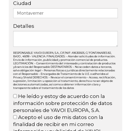
Ciudad
Detalles
RESPONSABLE: YAVOI EUROPA, S.A., CIF/NIF: A96361605, C/ FONTANARES 82,
BAJO , 46018 – VALENCIA. FINALIDADES: – Atender solicitudes de información.
Envío de información, publicidad y promoción comercial de productos.
LEGITIMACIÓN: – Consentimiento del interesado y contratación de productos
y/o servicios del Responsable DESTINATARIOS: – No se ceden datos a terceros,
salvo obligación legal – Personas físicas o jurídicas directamente relacionadas
con el Responsable – Encargados de Tratamiento de la U.E. o adheridos al
Privacy Shield DERECHOS: – Revocar el consentimiento – Acceso, rectificación,
supresión, limitación u oposición al tratamiento, derecho a no ser objeto de
decisiones automatizadas, así como a obtener información clara y
transparente sobre el tratamiento de los datos
He leído y estoy de acuerdo con la
información sobre protección de datos
personales de YAVOI EUROPA, S.A.
Acepto el uso de mis datos con la
finalidad de recibir en mi correo