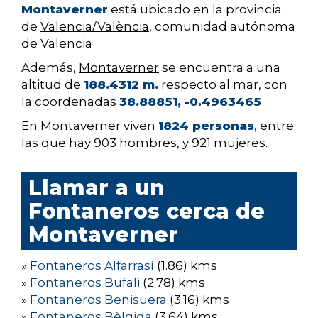
Montaverner
está ubicado en la provincia
de
Valencia/València
, comunidad autónoma
de Valencia
Además,
Montaverner
se encuentra a una
altitud de
188.4312 m.
respecto al mar, con
la coordenadas
38.88851, -0.4963465
En Montaverner viven
1824 personas
, entre
las que hay
903
hombres, y
921
mujeres.
Llamar a un
Fontaneros cerca de
Montaverner
»
Fontaneros Alfarrasí
(1.86) kms
»
Fontaneros Bufali
(2.78) kms
»
Fontaneros Benisuera
(3.16) kms
»
Fontaneros Bèlgida
(3.64) kms