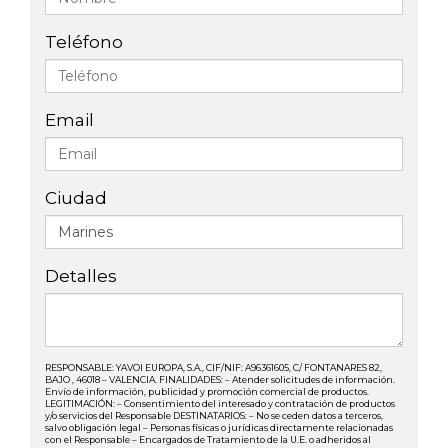
Teléfono
Email
Ciudad
Detalles
RESPONSABLE: YAVOI EUROPA, S.A., CIF/NIF: A96361605, C/ FONTANARES 82,
BAJO , 46018 – VALENCIA. FINALIDADES: – Atender solicitudes de información.
Envío de información, publicidad y promoción comercial de productos.
LEGITIMACIÓN: – Consentimiento del interesado y contratación de productos
y/o servicios del Responsable DESTINATARIOS: – No se ceden datos a terceros,
salvo obligación legal – Personas físicas o jurídicas directamente relacionadas
con el Responsable – Encargados de Tratamiento de la U.E. o adheridos al