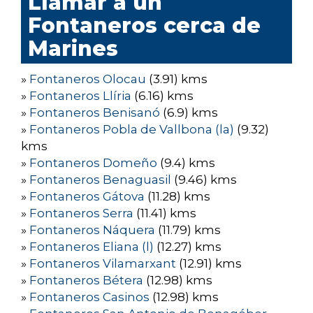
Llamar a un
Fontaneros cerca de
Marines
»
Fontaneros Olocau
(3.91) kms
»
Fontaneros Llíria
(6.16) kms
»
Fontaneros Benisanó
(6.9) kms
»
Fontaneros Pobla de Vallbona (la)
(9.32)
kms
»
Fontaneros Domeño
(9.4) kms
»
Fontaneros Benaguasil
(9.46) kms
»
Fontaneros Gátova
(11.28) kms
»
Fontaneros Serra
(11.41) kms
»
Fontaneros Náquera
(11.79) kms
»
Fontaneros Eliana (l)
(12.27) kms
»
Fontaneros Vilamarxant
(12.91) kms
»
Fontaneros Bétera
(12.98) kms
»
Fontaneros Casinos
(12.98) kms