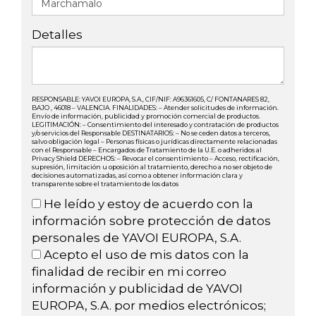
Detalles
RESPONSABLE: YAVOI EUROPA, S.A., CIF/NIF: A96361605, C/ FONTANARES 82,
BAJO , 46018 – VALENCIA. FINALIDADES: – Atender solicitudes de información.
Envío de información, publicidad y promoción comercial de productos.
LEGITIMACIÓN: – Consentimiento del interesado y contratación de productos
y/o servicios del Responsable DESTINATARIOS: – No se ceden datos a terceros,
salvo obligación legal – Personas físicas o jurídicas directamente relacionadas
con el Responsable – Encargados de Tratamiento de la U.E. o adheridos al
Privacy Shield DERECHOS: – Revocar el consentimiento – Acceso, rectificación,
supresión, limitación u oposición al tratamiento, derecho a no ser objeto de
decisiones automatizadas, así como a obtener información clara y
transparente sobre el tratamiento de los datos
He leído y estoy de acuerdo con la
información sobre protección de datos
personales de YAVOI EUROPA, S.A.
Acepto el uso de mis datos con la
finalidad de recibir en mi correo
información y publicidad de YAVOI
EUROPA, S.A. por medios electrónicos;