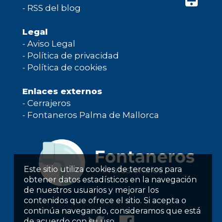
-
RSS del blog
Legal
-
Aviso Legal
-
Política de privacidad
-
Política de cookies
Enlaces externos
-
Cerrajeros
-
Fontaneros Palma de Mallorca
Este sitio utiliza cookies de terceros para
obtener datos estadísticos en la navegación
de nuestros usuarios y mejorar los
contenidos que ofrece el sitio. Si acepta o
continúa navegando, consideramos que está
de acuerdo con su uso.