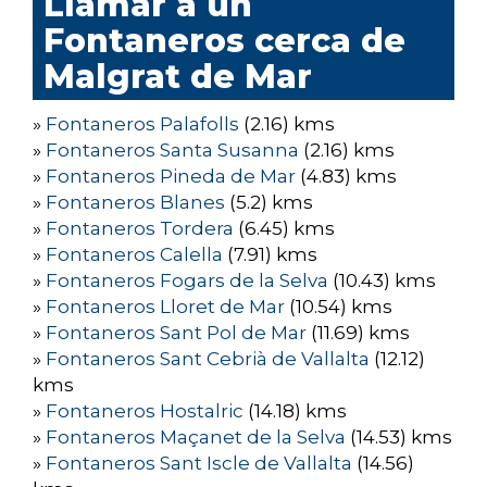
Llamar a un
Fontaneros cerca de
Malgrat de Mar
»
Fontaneros Palafolls
(2.16) kms
»
Fontaneros Santa Susanna
(2.16) kms
»
Fontaneros Pineda de Mar
(4.83) kms
»
Fontaneros Blanes
(5.2) kms
»
Fontaneros Tordera
(6.45) kms
»
Fontaneros Calella
(7.91) kms
»
Fontaneros Fogars de la Selva
(10.43) kms
»
Fontaneros Lloret de Mar
(10.54) kms
»
Fontaneros Sant Pol de Mar
(11.69) kms
»
Fontaneros Sant Cebrià de Vallalta
(12.12)
kms
»
Fontaneros Hostalric
(14.18) kms
»
Fontaneros Maçanet de la Selva
(14.53) kms
»
Fontaneros Sant Iscle de Vallalta
(14.56)