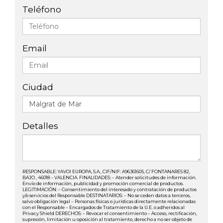
Teléfono
Email
Ciudad
Detalles
RESPONSABLE: YAVOI EUROPA, S.A., CIF/NIF: A96361605, C/ FONTANARES 82,
BAJO , 46018 – VALENCIA. FINALIDADES: – Atender solicitudes de información.
Envío de información, publicidad y promoción comercial de productos.
LEGITIMACIÓN: – Consentimiento del interesado y contratación de productos
y/o servicios del Responsable DESTINATARIOS: – No se ceden datos a terceros,
salvo obligación legal – Personas físicas o jurídicas directamente relacionadas
con el Responsable – Encargados de Tratamiento de la U.E. o adheridos al
Privacy Shield DERECHOS: – Revocar el consentimiento – Acceso, rectificación,
supresión, limitación u oposición al tratamiento, derecho a no ser objeto de