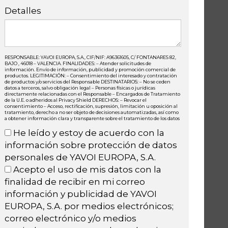
Detalles
RESPONSABLE: YAVOI EUROPA, S.A., CIF/NIF: A96361605, C/ FONTANARES 82,
BAJO , 46018 – VALENCIA. FINALIDADES: – Atender solicitudes de
información. Envío de información, publicidad y promoción comercial de
productos. LEGITIMACIÓN: – Consentimiento del interesado y contratación
de productos y/o servicios del Responsable DESTINATARIOS: – No se ceden
datos a terceros, salvo obligación legal – Personas físicas o jurídicas
directamente relacionadas con el Responsable – Encargados de Tratamiento
de la U.E. o adheridos al Privacy Shield DERECHOS: – Revocar el
consentimiento – Acceso, rectificación, supresión, limitación u oposición al
tratamiento, derecho a no ser objeto de decisiones automatizadas, así como
a obtener información clara y transparente sobre el tratamiento de los datos
He leído y estoy de acuerdo con la
información sobre protección de datos
personales de YAVOI EUROPA, S.A.
Acepto el uso de mis datos con la
finalidad de recibir en mi correo
información y publicidad de YAVOI
EUROPA, S.A. por medios electrónicos;
correo electrónico y/o medios