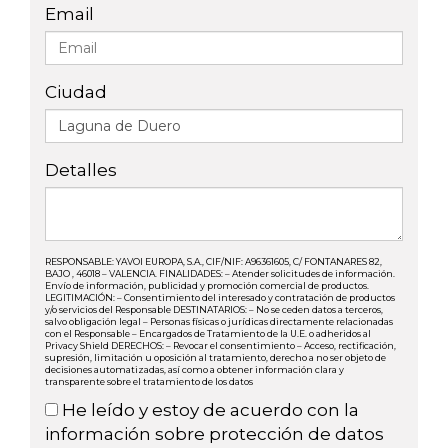
Email
Ciudad
Detalles
RESPONSABLE: YAVOI EUROPA, S.A., CIF/NIF: A96361605, C/ FONTANARES 82,
BAJO , 46018 – VALENCIA. FINALIDADES: – Atender solicitudes de información.
Envío de información, publicidad y promoción comercial de productos.
LEGITIMACIÓN: – Consentimiento del interesado y contratación de productos
y/o servicios del Responsable DESTINATARIOS: – No se ceden datos a terceros,
salvo obligación legal – Personas físicas o jurídicas directamente relacionadas
con el Responsable – Encargados de Tratamiento de la U.E. o adheridos al
Privacy Shield DERECHOS: – Revocar el consentimiento – Acceso, rectificación,
supresión, limitación u oposición al tratamiento, derecho a no ser objeto de
decisiones automatizadas, así como a obtener información clara y
transparente sobre el tratamiento de los datos
He leído y estoy de acuerdo con la
información sobre protección de datos