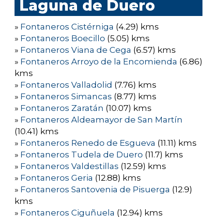
Laguna de Duero
»
Fontaneros Cistérniga
(4.29) kms
»
Fontaneros Boecillo
(5.05) kms
»
Fontaneros Viana de Cega
(6.57) kms
»
Fontaneros Arroyo de la Encomienda
(6.86)
kms
»
Fontaneros Valladolid
(7.76) kms
»
Fontaneros Simancas
(8.77) kms
»
Fontaneros Zaratán
(10.07) kms
»
Fontaneros Aldeamayor de San Martín
(10.41) kms
»
Fontaneros Renedo de Esgueva
(11.11) kms
»
Fontaneros Tudela de Duero
(11.7) kms
»
Fontaneros Valdestillas
(12.59) kms
»
Fontaneros Geria
(12.88) kms
»
Fontaneros Santovenia de Pisuerga
(12.9)
kms
»
Fontaneros Ciguñuela
(12.94) kms