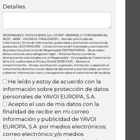
Detalles
RESPONSABLE: YAVOI EUROPA, S.A., CIF/NIF: A96361605, C/ FONTANARES 82,
BAJO , 46018 – VALENCIA. FINALIDADES: – Atender solicitudes de
información. Envío de información, publicidad y promoción comercial de
productos. LEGITIMACIÓN: – Consentimiento del interesado y contratación
de productos y/o servicios del Responsable DESTINATARIOS: – No se ceden
datos a terceros, salvo obligación legal – Personas físicas o jurídicas
directamente relacionadas con el Responsable – Encargados de Tratamiento
de la U.E. o adheridos al Privacy Shield DERECHOS: – Revocar el
consentimiento – Acceso, rectificación, supresión, limitación u oposición al
tratamiento, derecho a no ser objeto de decisiones automatizadas, así como
a obtener información clara y transparente sobre el tratamiento de los datos
He leído y estoy de acuerdo con la
información sobre protección de datos
personales de YAVOI EUROPA, S.A.
Acepto el uso de mis datos con la
finalidad de recibir en mi correo
información y publicidad de YAVOI
EUROPA, S.A. por medios electrónicos;
correo electrónico y/o medios