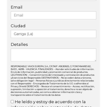
Email
Ciudad
Detalles
RESPONSABLE: YAVOI EUROPA, S.A., CIF/NIF: A96361605, C/ FONTANARES 82,
BAJO , 46018 – VALENCIA. FINALIDADES: – Atender solicitudes de información.
Envío de información, publicidad y promoción comercial de productos.
LEGITIMACIÓN: – Consentimiento del interesado y contratación de productos
y/o servicios del Responsable DESTINATARIOS: – No se ceden datos a terceros,
salvo obligación legal – Personas físicas o jurídicas directamente relacionadas
con el Responsable – Encargados de Tratamiento de la U.E. o adheridos al
Privacy Shield DERECHOS: – Revocar el consentimiento – Acceso, rectificación,
supresión, limitación u oposición al tratamiento, derecho a no ser objeto de
decisiones automatizadas, así como a obtener información clara y
transparente sobre el tratamiento de los datos
He leído y estoy de acuerdo con la