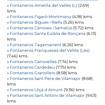
»
Fontaneros Ametlla del Vallès (L)
(2.69)
kms
»
Fontaneros Figaró-Montmany
(4.18) kms
»
Fontaneros Bigues i Riells
(5.26) kms
»
Fontaneros Cànoves i Samalús
(5.72) kms
»
Fontaneros Santa Eulàlia de Ronçana
(6.13)
kms
»
Fontaneros Tagamanent
(6.26) kms
»
Fontaneros Franqueses del Vallès (Les)
(7.46) kms
»
Fontaneros Canovelles
(7.74) kms
»
Fontaneros Cardedeu
(7.75) kms
»
Fontaneros Granollers
(8.58) kms
»
Fontaneros Sant Pere de Vilamajor
(8.68)
kms
»
Fontaneros Lliçà d Amunt
(9.36) kms
»
Fontaneros Sant Antoni de Vilamajor
(9.63)
kms