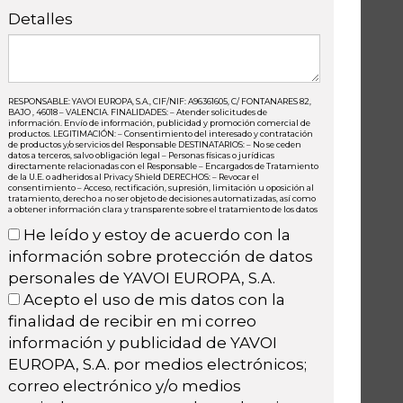
Detalles
RESPONSABLE: YAVOI EUROPA, S.A., CIF/NIF: A96361605, C/ FONTANARES 82,
BAJO , 46018 – VALENCIA. FINALIDADES: – Atender solicitudes de
información. Envío de información, publicidad y promoción comercial de
productos. LEGITIMACIÓN: – Consentimiento del interesado y contratación
de productos y/o servicios del Responsable DESTINATARIOS: – No se ceden
datos a terceros, salvo obligación legal – Personas físicas o jurídicas
directamente relacionadas con el Responsable – Encargados de Tratamiento
de la U.E. o adheridos al Privacy Shield DERECHOS: – Revocar el
consentimiento – Acceso, rectificación, supresión, limitación u oposición al
tratamiento, derecho a no ser objeto de decisiones automatizadas, así como
a obtener información clara y transparente sobre el tratamiento de los datos
He leído y estoy de acuerdo con la
información sobre protección de datos
personales de YAVOI EUROPA, S.A.
Acepto el uso de mis datos con la
finalidad de recibir en mi correo
información y publicidad de YAVOI
EUROPA, S.A. por medios electrónicos;
correo electrónico y/o medios