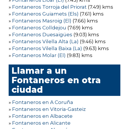
»
Fontaneros Lloar (El)
(7.43) kms
»
Fontaneros Torroja del Priorat
(7.49) kms
»
Fontaneros Guiamets (Els)
(7.61) kms
»
Fontaneros Masroig (El)
(7.66) kms
»
Fontaneros Colldejou
(7.69) kms
»
Fontaneros Duesaigües
(9.03) kms
»
Fontaneros Vilella Alta (La)
(9.46) kms
»
Fontaneros Vilella Baixa (La)
(9.63) kms
»
Fontaneros Molar (El)
(9.83) kms
Llamar a un
Fontaneros en otra
ciudad
»
Fontaneros en A Coruña
»
Fontaneros en Vitoria-Gasteiz
»
Fontaneros en Albacete
»
Fontaneros en Alicante