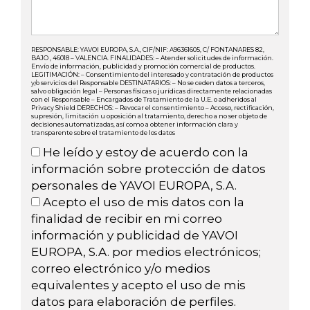
RESPONSABLE: YAVOI EUROPA, S.A., CIF/NIF: A96361605, C/ FONTANARES 82,
BAJO , 46018 – VALENCIA. FINALIDADES: – Atender solicitudes de información.
Envío de información, publicidad y promoción comercial de productos.
LEGITIMACIÓN: – Consentimiento del interesado y contratación de productos
y/o servicios del Responsable DESTINATARIOS: – No se ceden datos a terceros,
salvo obligación legal – Personas físicas o jurídicas directamente relacionadas
con el Responsable – Encargados de Tratamiento de la U.E. o adheridos al
Privacy Shield DERECHOS: – Revocar el consentimiento – Acceso, rectificación,
supresión, limitación u oposición al tratamiento, derecho a no ser objeto de
decisiones automatizadas, así como a obtener información clara y
transparente sobre el tratamiento de los datos
He leído y estoy de acuerdo con la
información sobre protección de datos
personales de YAVOI EUROPA, S.A.
Acepto el uso de mis datos con la
finalidad de recibir en mi correo
información y publicidad de YAVOI
EUROPA, S.A. por medios electrónicos;
correo electrónico y/o medios
equivalentes y acepto el uso de mis
datos para elaboración de perfiles.