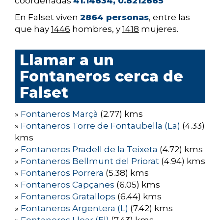
coordenadas
41.14634, 0.8212665
En Falset viven
2864 personas
, entre las
que hay
1446
hombres, y
1418
mujeres.
Llamar a un
Fontaneros cerca de
Falset
»
Fontaneros Marçà
(2.77) kms
»
Fontaneros Torre de Fontaubella (La)
(4.33)
kms
»
Fontaneros Pradell de la Teixeta
(4.72) kms
»
Fontaneros Bellmunt del Priorat
(4.94) kms
»
Fontaneros Porrera
(5.38) kms
»
Fontaneros Capçanes
(6.05) kms
»
Fontaneros Gratallops
(6.44) kms
»
Fontaneros Argentera (L)
(7.42) kms