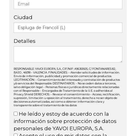
Ciudad
Detalles
RESPONSABLE: YAVOI EUROPA, S.A., CIF/NIF: A96361605, C/ FONTANARES 82,
BAJO , 46018 – VALENCIA. FINALIDADES: – Atender solicitudes de información.
Envío de información, publicidad y promoción comercial de productos.
LEGITIMACIÓN: – Consentimiento del interesado y contratación de productos
y/o servicios del Responsable DESTINATARIOS: – No se ceden datos a terceros,
salvo obligación legal – Personas físicas o jurídicas directamente relacionadas
con el Responsable – Encargados de Tratamiento de la U.E. o adheridos al
Privacy Shield DERECHOS: – Revocar el consentimiento – Acceso, rectificación,
supresión, limitación u oposición al tratamiento, derecho a no ser objeto de
decisiones automatizadas, así como a obtener información clara y
transparente sobre el tratamiento de los datos
He leído y estoy de acuerdo con la
información sobre protección de datos
personales de YAVOI EUROPA, S.A.
Acepto el uso de mis datos con la