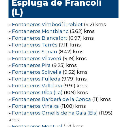
Espluga de Francolí
(L)
»
Fontaneros Vimbodí i Poblet
(4.2) kms
»
Fontaneros Montblanc
(5.62) kms
»
Fontaneros Blancafort
(6.97) kms
»
Fontaneros Tarrés
(7.11) kms
»
Fontaneros Senan
(8.42) kms
»
Fontaneros Vilaverd
(9.19) kms
»
Fontaneros Pira
(9.23) kms
»
Fontaneros Solivella
(9.52) kms
»
Fontaneros Fulleda
(9.79) kms
»
Fontaneros Vallclara
(9.91) kms
»
Fontaneros Riba (La)
(10.9) kms
»
Fontaneros Barberà de la Conca
(11) kms
»
Fontaneros Vinaixa
(11.08) kms
»
Fontaneros Omells de na Gaia (Els)
(11.95)
kms
»
Fontaneros Mont-ral
(12) kms