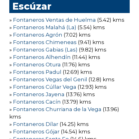
Escúzar
»
Fontaneros Ventas de Huelma
(5.42) kms
»
Fontaneros Malahá (La)
(5.54) kms
»
Fontaneros Agrón
(7.02) kms
»
Fontaneros Chimeneas
(9.41) kms
»
Fontaneros Gabias (Las)
(9.82) kms
»
Fontaneros Alhendín
(11.44) kms
»
Fontaneros Otura
(11.76) kms
»
Fontaneros Padul
(12.69) kms
»
Fontaneros Vegas del Genil
(12.8) kms
»
Fontaneros Cúllar Vega
(12.93) kms
»
Fontaneros Jayena
(13.76) kms
»
Fontaneros Cacín
(13.79) kms
»
Fontaneros Churriana de la Vega
(13.96)
kms
»
Fontaneros Dílar
(14.25) kms
»
Fontaneros Gójar
(14.54) kms