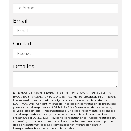
Email
Ciudad
Detalles
RESPONSABLE: YAVOI EUROPA, S.A., CIF/NIF: A96361605, C/ FONTANARES 82,
BAJO , 46018 – VALENCIA. FINALIDADES: – Atender solicitudes de información.
Envío de información, publicidad y promoción comercial de productos.
LEGITIMACIÓN: – Consentimiento del interesado y contratación de productos
y/o servicios del Responsable DESTINATARIOS: – No se ceden datos a terceros,
salvo obligación legal – Personas físicas o jurídicas directamente relacionadas
con el Responsable – Encargados de Tratamiento de la U.E. o adheridos al
Privacy Shield DERECHOS: – Revocar el consentimiento – Acceso, rectificación,
supresión, limitación u oposición al tratamiento, derecho a no ser objeto de
decisiones automatizadas, así como a obtener información clara y
transparente sobre el tratamiento de los datos