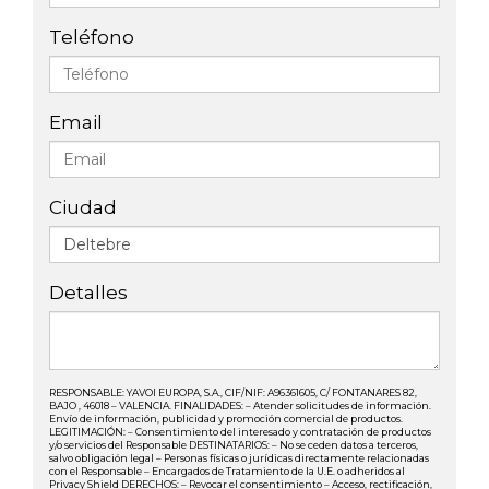
Teléfono
Email
Ciudad
Detalles
RESPONSABLE: YAVOI EUROPA, S.A., CIF/NIF: A96361605, C/ FONTANARES 82,
BAJO , 46018 – VALENCIA. FINALIDADES: – Atender solicitudes de información.
Envío de información, publicidad y promoción comercial de productos.
LEGITIMACIÓN: – Consentimiento del interesado y contratación de productos
y/o servicios del Responsable DESTINATARIOS: – No se ceden datos a terceros,
salvo obligación legal – Personas físicas o jurídicas directamente relacionadas
con el Responsable – Encargados de Tratamiento de la U.E. o adheridos al
Privacy Shield DERECHOS: – Revocar el consentimiento – Acceso, rectificación,