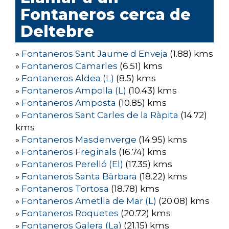
Fontaneros cerca de
Deltebre
»
Fontaneros Sant Jaume d Enveja
(1.88) kms
»
Fontaneros Camarles
(6.51) kms
»
Fontaneros Aldea (L)
(8.5) kms
»
Fontaneros Ampolla (L)
(10.43) kms
»
Fontaneros Amposta
(10.85) kms
»
Fontaneros Sant Carles de la Ràpita
(14.72)
kms
»
Fontaneros Masdenverge
(14.95) kms
»
Fontaneros Freginals
(16.74) kms
»
Fontaneros Perelló (El)
(17.35) kms
»
Fontaneros Santa Bàrbara
(18.22) kms
»
Fontaneros Tortosa
(18.78) kms
»
Fontaneros Ametlla de Mar (L)
(20.08) kms
»
Fontaneros Roquetes
(20.72) kms
»
Fontaneros Galera (La)
(21.15) kms