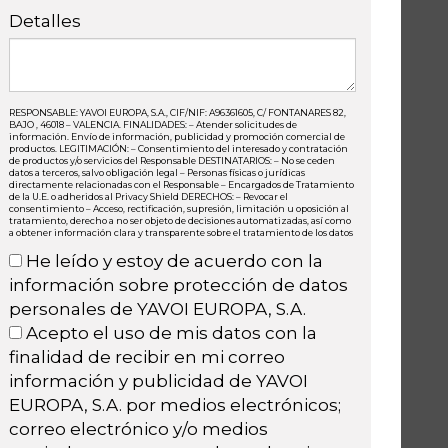
Detalles
RESPONSABLE: YAVOI EUROPA, S.A., CIF/NIF: A96361605, C/ FONTANARES 82,
BAJO , 46018 – VALENCIA. FINALIDADES: – Atender solicitudes de
información. Envío de información, publicidad y promoción comercial de
productos. LEGITIMACIÓN: – Consentimiento del interesado y contratación
de productos y/o servicios del Responsable DESTINATARIOS: – No se ceden
datos a terceros, salvo obligación legal – Personas físicas o jurídicas
directamente relacionadas con el Responsable – Encargados de Tratamiento
de la U.E. o adheridos al Privacy Shield DERECHOS: – Revocar el
consentimiento – Acceso, rectificación, supresión, limitación u oposición al
tratamiento, derecho a no ser objeto de decisiones automatizadas, así como
a obtener información clara y transparente sobre el tratamiento de los datos
He leído y estoy de acuerdo con la
información sobre protección de datos
personales de YAVOI EUROPA, S.A.
Acepto el uso de mis datos con la
finalidad de recibir en mi correo
información y publicidad de YAVOI
EUROPA, S.A. por medios electrónicos;
correo electrónico y/o medios