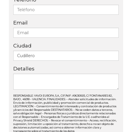
Email
Ciudad
Detalles
RESPONSABLE: YAVOI EUROPA, S.A., CIF/NIF: A96361605, C/ FONTANARES 82,
BAJO , 46018 – VALENCIA. FINALIDADES: – Atender solicitudes de información.
Envío de información, publicidad y promoción comercial de productos.
LEGITIMACIÓN: – Consentimiento del interesado y contratación de productos
y/o servicios del Responsable DESTINATARIOS: – No se ceden datos a terceros,
salvo obligación legal – Personas físicas o jurídicas directamente relacionadas
con el Responsable – Encargados de Tratamiento de la U.E. o adheridos al
Privacy Shield DERECHOS: – Revocar el consentimiento – Acceso, rectificación,
supresión, limitación u oposición al tratamiento, derecho a no ser objeto de
decisiones automatizadas, así como a obtener información clara y
transparente sobre el tratamiento de los datos