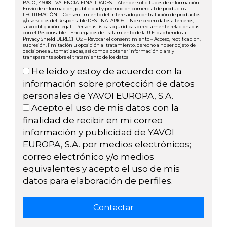
BAJO , 46018 – VALENCIA. FINALIDADES: – Atender solicitudes de información.
Envío de información, publicidad y promoción comercial de productos.
LEGITIMACIÓN: – Consentimiento del interesado y contratación de productos
y/o servicios del Responsable DESTINATARIOS: – No se ceden datos a terceros,
salvo obligación legal – Personas físicas o jurídicas directamente relacionadas
con el Responsable – Encargados de Tratamiento de la U.E. o adheridos al
Privacy Shield DERECHOS: – Revocar el consentimiento – Acceso, rectificación,
supresión, limitación u oposición al tratamiento, derecho a no ser objeto de
decisiones automatizadas, así como a obtener información clara y
transparente sobre el tratamiento de los datos
He leído y estoy de acuerdo con la
información sobre protección de datos
personales de YAVOI EUROPA, S.A.
Acepto el uso de mis datos con la
finalidad de recibir en mi correo
información y publicidad de YAVOI
EUROPA, S.A. por medios electrónicos;
correo electrónico y/o medios
equivalentes y acepto el uso de mis
datos para elaboración de perfiles.