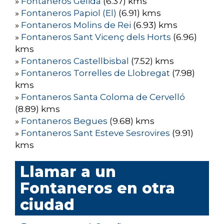
»
Fontaneros Gelida
(6.37) kms
»
Fontaneros Papiol (El)
(6.91) kms
»
Fontaneros Molins de Rei
(6.93) kms
»
Fontaneros Sant Vicenç dels Horts
(6.96)
kms
»
Fontaneros Castellbisbal
(7.52) kms
»
Fontaneros Torrelles de Llobregat
(7.98)
kms
»
Fontaneros Santa Coloma de Cervelló
(8.89) kms
»
Fontaneros Begues
(9.68) kms
»
Fontaneros Sant Esteve Sesrovires
(9.91)
kms
Llamar a un
Fontaneros en otra
ciudad