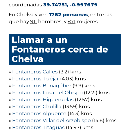
coordenadas
39.74751, -0.997679
En Chelva viven
1782 personas
, entre las
que hay
911
hombres, y
871
mujeres.
Llamar a un
Fontaneros cerca de
Chelva
»
Fontaneros Calles
(3.2) kms
»
Fontaneros Tuéjar
(4.03) kms
»
Fontaneros Benagéber
(9.9) kms
»
Fontaneros Losa del Obispo
(12.21) kms
»
Fontaneros Higueruelas
(12.57) kms
»
Fontaneros Chulilla
(13.59) kms
»
Fontaneros Alpuente
(14.3) kms
»
Fontaneros Villar del Arzobispo
(14.6) kms
»
Fontaneros Titaguas
(14.97) kms