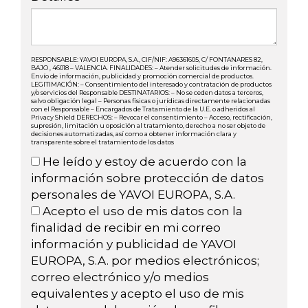
RESPONSABLE: YAVOI EUROPA, S.A., CIF/NIF: A96361605, C/ FONTANARES 82,
BAJO , 46018 – VALENCIA. FINALIDADES: – Atender solicitudes de información.
Envío de información, publicidad y promoción comercial de productos.
LEGITIMACIÓN: – Consentimiento del interesado y contratación de productos
y/o servicios del Responsable DESTINATARIOS: – No se ceden datos a terceros,
salvo obligación legal – Personas físicas o jurídicas directamente relacionadas
con el Responsable – Encargados de Tratamiento de la U.E. o adheridos al
Privacy Shield DERECHOS: – Revocar el consentimiento – Acceso, rectificación,
supresión, limitación u oposición al tratamiento, derecho a no ser objeto de
decisiones automatizadas, así como a obtener información clara y
transparente sobre el tratamiento de los datos
He leído y estoy de acuerdo con la
información sobre protección de datos
personales de YAVOI EUROPA, S.A.
Acepto el uso de mis datos con la
finalidad de recibir en mi correo
información y publicidad de YAVOI
EUROPA, S.A. por medios electrónicos;
correo electrónico y/o medios
equivalentes y acepto el uso de mis