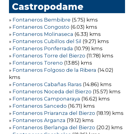
Castropodame
»
Fontaneros Bembibre
(5.75) kms
»
Fontaneros Congosto
(6.03) kms
»
Fontaneros Molinaseca
(6.33) kms
»
Fontaneros Cubillos del Sil
(9.27) kms
»
Fontaneros Ponferrada
(10.79) kms
»
Fontaneros Torre del Bierzo
(11.78) kms
»
Fontaneros Toreno
(13.85) kms
»
Fontaneros Folgoso de la Ribera
(14.02)
kms
»
Fontaneros Cabañas Raras
(14.86) kms
»
Fontaneros Noceda del Bierzo
(15.57) kms
»
Fontaneros Camponaraya
(16.62) kms
»
Fontaneros Sancedo
(16.71) kms
»
Fontaneros Priaranza del Bierzo
(18.19) kms
»
Fontaneros Arganza
(19.12) kms
»
Fontaneros Berlanga del Bierzo
(20.2) kms