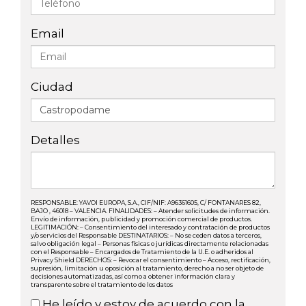
Email
Ciudad
Detalles
RESPONSABLE: YAVOI EUROPA, S.A., CIF/NIF: A96361605, C/ FONTANARES 82,
BAJO , 46018 – VALENCIA. FINALIDADES: – Atender solicitudes de información.
Envío de información, publicidad y promoción comercial de productos.
LEGITIMACIÓN: – Consentimiento del interesado y contratación de productos
y/o servicios del Responsable DESTINATARIOS: – No se ceden datos a terceros,
salvo obligación legal – Personas físicas o jurídicas directamente relacionadas
con el Responsable – Encargados de Tratamiento de la U.E. o adheridos al
Privacy Shield DERECHOS: – Revocar el consentimiento – Acceso, rectificación,
supresión, limitación u oposición al tratamiento, derecho a no ser objeto de
decisiones automatizadas, así como a obtener información clara y
transparente sobre el tratamiento de los datos
He leído y estoy de acuerdo con la