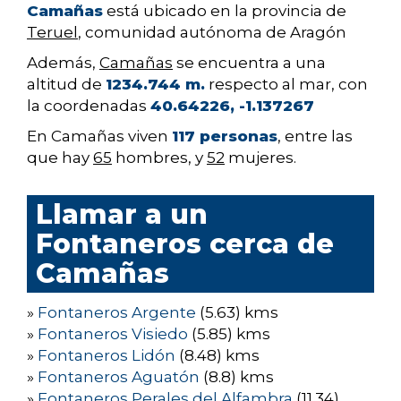
Camañas
está ubicado en la provincia de
Teruel
, comunidad autónoma de Aragón
Además,
Camañas
se encuentra a una
altitud de
1234.744 m.
respecto al mar, con
la coordenadas
40.64226, -1.137267
En Camañas viven
117 personas
, entre las
que hay
65
hombres, y
52
mujeres.
Llamar a un
Fontaneros cerca de
Camañas
»
Fontaneros Argente
(5.63) kms
»
Fontaneros Visiedo
(5.85) kms
»
Fontaneros Lidón
(8.48) kms
»
Fontaneros Aguatón
(8.8) kms
»
Fontaneros Perales del Alfambra
(11.34)