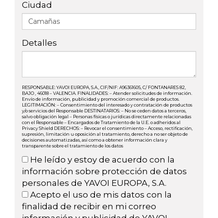
Ciudad
Detalles
RESPONSABLE: YAVOI EUROPA, S.A., CIF/NIF: A96361605, C/ FONTANARES 82,
BAJO , 46018 – VALENCIA. FINALIDADES: – Atender solicitudes de información.
Envío de información, publicidad y promoción comercial de productos.
LEGITIMACIÓN: – Consentimiento del interesado y contratación de productos
y/o servicios del Responsable DESTINATARIOS: – No se ceden datos a terceros,
salvo obligación legal – Personas físicas o jurídicas directamente relacionadas
con el Responsable – Encargados de Tratamiento de la U.E. o adheridos al
Privacy Shield DERECHOS: – Revocar el consentimiento – Acceso, rectificación,
supresión, limitación u oposición al tratamiento, derecho a no ser objeto de
decisiones automatizadas, así como a obtener información clara y
transparente sobre el tratamiento de los datos
He leído y estoy de acuerdo con la
información sobre protección de datos
personales de YAVOI EUROPA, S.A.
Acepto el uso de mis datos con la
finalidad de recibir en mi correo