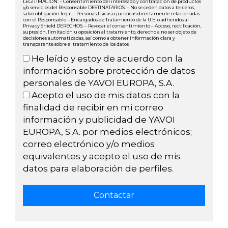
LEGITIMACIÓN: – Consentimiento del interesado y contratación de productos
y/o servicios del Responsable DESTINATARIOS: – No se ceden datos a terceros,
salvo obligación legal – Personas físicas o jurídicas directamente relacionadas
con el Responsable – Encargados de Tratamiento de la U.E. o adheridos al
Privacy Shield DERECHOS: – Revocar el consentimiento – Acceso, rectificación,
supresión, limitación u oposición al tratamiento, derecho a no ser objeto de
decisiones automatizadas, así como a obtener información clara y
transparente sobre el tratamiento de los datos
He leído y estoy de acuerdo con la
información sobre protección de datos
personales de YAVOI EUROPA, S.A.
Acepto el uso de mis datos con la
finalidad de recibir en mi correo
información y publicidad de YAVOI
EUROPA, S.A. por medios electrónicos;
correo electrónico y/o medios
equivalentes y acepto el uso de mis
datos para elaboración de perfiles.