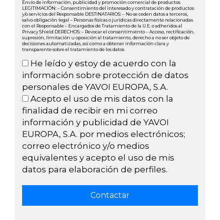
Envío de información, publicidad y promoción comercial de productos.
LEGITIMACIÓN: – Consentimiento del interesado y contratación de productos
y/o servicios del Responsable DESTINATARIOS: – No se ceden datos a terceros,
salvo obligación legal – Personas físicas o jurídicas directamente relacionadas
con el Responsable – Encargados de Tratamiento de la U.E. o adheridos al
Privacy Shield DERECHOS: – Revocar el consentimiento – Acceso, rectificación,
supresión, limitación u oposición al tratamiento, derecho a no ser objeto de
decisiones automatizadas, así como a obtener información clara y
transparente sobre el tratamiento de los datos
He leído y estoy de acuerdo con la
información sobre protección de datos
personales de YAVOI EUROPA, S.A.
Acepto el uso de mis datos con la
finalidad de recibir en mi correo
información y publicidad de YAVOI
EUROPA, S.A. por medios electrónicos;
correo electrónico y/o medios
equivalentes y acepto el uso de mis
datos para elaboración de perfiles.