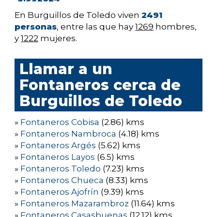
En Burguillos de Toledo viven
2491
personas
, entre las que hay
1269
hombres,
y
1222
mujeres.
Llamar a un
Fontaneros cerca de
Burguillos de Toledo
»
Fontaneros Cobisa
(2.86) kms
»
Fontaneros Nambroca
(4.18) kms
»
Fontaneros Argés
(5.62) kms
»
Fontaneros Layos
(6.5) kms
»
Fontaneros Toledo
(7.23) kms
»
Fontaneros Chueca
(8.33) kms
»
Fontaneros Ajofrín
(9.39) kms
»
Fontaneros Mazarambroz
(11.64) kms
»
Fontaneros Casasbuenas
(12.12) kms