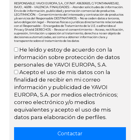
RESPONSABLE: YAVOI EUROPA, S.A., CIF/NIF: A96361605, C/ FONTANARES 82,
BAJO , 46018 – VALENCIA. FINALIDADES: – Atender solicitudes de información.
Envío de información, publicidad y promoción comercial de productos.
LEGITIMACIÓN: – Consentimiento del interesado y contratación de productos
y/o servicios del Responsable DESTINATARIOS: – No se ceden datos a terceros,
salvo obligación legal – Personas físicas o jurídicas directamente relacionadas
con el Responsable – Encargados de Tratamiento de la U.E. o adheridos al
Privacy Shield DERECHOS: – Revocar el consentimiento – Acceso, rectificación,
supresión, limitación u oposición al tratamiento, derecho a no ser objeto de
decisiones automatizadas, así como a obtener información clara y
transparente sobre el tratamiento de los datos
He leído y estoy de acuerdo con la
información sobre protección de datos
personales de YAVOI EUROPA, S.A.
Acepto el uso de mis datos con la
finalidad de recibir en mi correo
información y publicidad de YAVOI
EUROPA, S.A. por medios electrónicos;
correo electrónico y/o medios
equivalentes y acepto el uso de mis
datos para elaboración de perfiles.