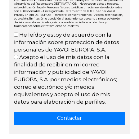
y/o servicios del Responsable DESTINATARIOS: – No se ceden datos a terceros,
salvo obligación legal – Personas físicas o jurídicas directamente relacionadas
con el Responsable – Encargados de Tratamiento de la U.E. o adheridos al
Privacy Shield DERECHOS: – Revocar el consentimiento – Acceso, rectificación,
supresión, limitación u oposición al tratamiento, derecho a no ser objeto de
decisiones automatizadas, así como a obtener información clara y
transparente sobre el tratamiento de los datos
He leído y estoy de acuerdo con la
información sobre protección de datos
personales de YAVOI EUROPA, S.A.
Acepto el uso de mis datos con la
finalidad de recibir en mi correo
información y publicidad de YAVOI
EUROPA, S.A. por medios electrónicos;
correo electrónico y/o medios
equivalentes y acepto el uso de mis
datos para elaboración de perfiles.