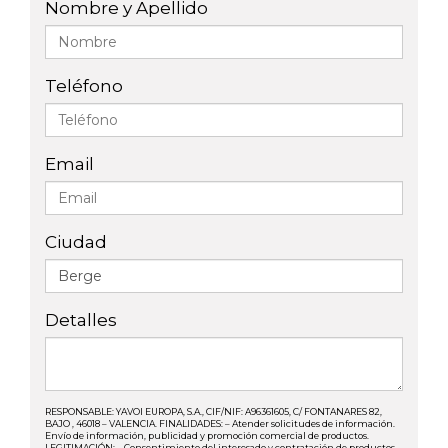
Nombre y Apellido
Teléfono
Email
Ciudad
Detalles
RESPONSABLE: YAVOI EUROPA, S.A., CIF/NIF: A96361605, C/ FONTANARES 82,
BAJO , 46018 – VALENCIA. FINALIDADES: – Atender solicitudes de información.
Envío de información, publicidad y promoción comercial de productos.
LEGITIMACIÓN: – Consentimiento del interesado y contratación de productos