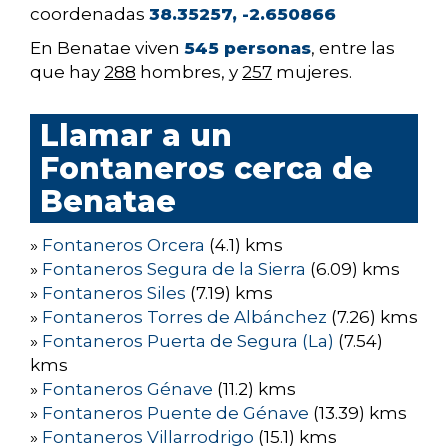
coordenadas
38.35257, -2.650866
En Benatae viven
545 personas
, entre las
que hay
288
hombres, y
257
mujeres.
Llamar a un
Fontaneros cerca de
Benatae
»
Fontaneros Orcera
(4.1) kms
»
Fontaneros Segura de la Sierra
(6.09) kms
»
Fontaneros Siles
(7.19) kms
»
Fontaneros Torres de Albánchez
(7.26) kms
»
Fontaneros Puerta de Segura (La)
(7.54)
kms
»
Fontaneros Génave
(11.2) kms
»
Fontaneros Puente de Génave
(13.39) kms
»
Fontaneros Villarrodrigo
(15.1) kms