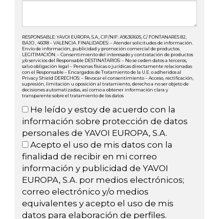
RESPONSABLE: YAVOI EUROPA, S.A., CIF/NIF: A96361605, C/ FONTANARES 82,
BAJO , 46018 – VALENCIA. FINALIDADES: – Atender solicitudes de información.
Envío de información, publicidad y promoción comercial de productos.
LEGITIMACIÓN: – Consentimiento del interesado y contratación de productos
y/o servicios del Responsable DESTINATARIOS: – No se ceden datos a terceros,
salvo obligación legal – Personas físicas o jurídicas directamente relacionadas
con el Responsable – Encargados de Tratamiento de la U.E. o adheridos al
Privacy Shield DERECHOS: – Revocar el consentimiento – Acceso, rectificación,
supresión, limitación u oposición al tratamiento, derecho a no ser objeto de
decisiones automatizadas, así como a obtener información clara y
transparente sobre el tratamiento de los datos
He leído y estoy de acuerdo con la
información sobre protección de datos
personales de YAVOI EUROPA, S.A.
Acepto el uso de mis datos con la
finalidad de recibir en mi correo
información y publicidad de YAVOI
EUROPA, S.A. por medios electrónicos;
correo electrónico y/o medios
equivalentes y acepto el uso de mis
datos para elaboración de perfiles.