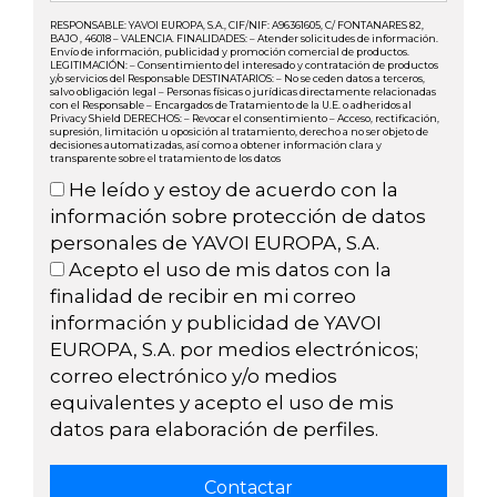
RESPONSABLE: YAVOI EUROPA, S.A., CIF/NIF: A96361605, C/ FONTANARES 82,
BAJO , 46018 – VALENCIA. FINALIDADES: – Atender solicitudes de información.
Envío de información, publicidad y promoción comercial de productos.
LEGITIMACIÓN: – Consentimiento del interesado y contratación de productos
y/o servicios del Responsable DESTINATARIOS: – No se ceden datos a terceros,
salvo obligación legal – Personas físicas o jurídicas directamente relacionadas
con el Responsable – Encargados de Tratamiento de la U.E. o adheridos al
Privacy Shield DERECHOS: – Revocar el consentimiento – Acceso, rectificación,
supresión, limitación u oposición al tratamiento, derecho a no ser objeto de
decisiones automatizadas, así como a obtener información clara y
transparente sobre el tratamiento de los datos
He leído y estoy de acuerdo con la
información sobre protección de datos
personales de YAVOI EUROPA, S.A.
Acepto el uso de mis datos con la
finalidad de recibir en mi correo
información y publicidad de YAVOI
EUROPA, S.A. por medios electrónicos;
correo electrónico y/o medios
equivalentes y acepto el uso de mis
datos para elaboración de perfiles.