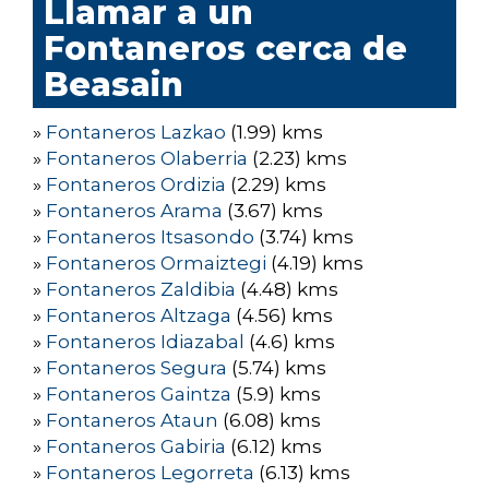
Llamar a un
Fontaneros cerca de
Beasain
»
Fontaneros Lazkao
(1.99) kms
»
Fontaneros Olaberria
(2.23) kms
»
Fontaneros Ordizia
(2.29) kms
»
Fontaneros Arama
(3.67) kms
»
Fontaneros Itsasondo
(3.74) kms
»
Fontaneros Ormaiztegi
(4.19) kms
»
Fontaneros Zaldibia
(4.48) kms
»
Fontaneros Altzaga
(4.56) kms
»
Fontaneros Idiazabal
(4.6) kms
»
Fontaneros Segura
(5.74) kms
»
Fontaneros Gaintza
(5.9) kms
»
Fontaneros Ataun
(6.08) kms
»
Fontaneros Gabiria
(6.12) kms
»
Fontaneros Legorreta
(6.13) kms