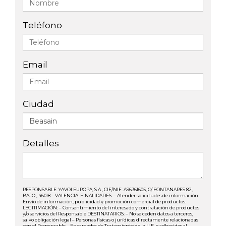
Teléfono
Email
Ciudad
Detalles
RESPONSABLE: YAVOI EUROPA, S.A., CIF/NIF: A96361605, C/ FONTANARES 82,
BAJO , 46018 – VALENCIA. FINALIDADES: – Atender solicitudes de información.
Envío de información, publicidad y promoción comercial de productos.
LEGITIMACIÓN: – Consentimiento del interesado y contratación de productos
y/o servicios del Responsable DESTINATARIOS: – No se ceden datos a terceros,
salvo obligación legal – Personas físicas o jurídicas directamente relacionadas
con el Responsable – Encargados de Tratamiento de la U.E. o adheridos al