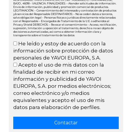
BAJO , 46018 – VALENCIA. FINALIDADES: – Atender solicitudes de información.
Envío de información, publicidad y promoción comercial de productos.
LEGITIMACIÓN: – Consentimiento del interesado y contratación de productos
y/o servicios del Responsable DESTINATARIOS: – No se ceden datos a terceros,
salvo obligación legal – Personas físicas o jurídicas directamente relacionadas
con el Responsable – Encargados de Tratamiento de la U.E. o adheridos al
Privacy Shield DERECHOS: – Revocar el consentimiento – Acceso, rectificación,
supresión, limitación u oposición al tratamiento, derecho a no ser objeto de
decisiones automatizadas, así como a obtener información clara y
transparente sobre el tratamiento de los datos
He leído y estoy de acuerdo con la
información sobre protección de datos
personales de YAVOI EUROPA, S.A.
Acepto el uso de mis datos con la
finalidad de recibir en mi correo
información y publicidad de YAVOI
EUROPA, S.A. por medios electrónicos;
correo electrónico y/o medios
equivalentes y acepto el uso de mis
datos para elaboración de perfiles.