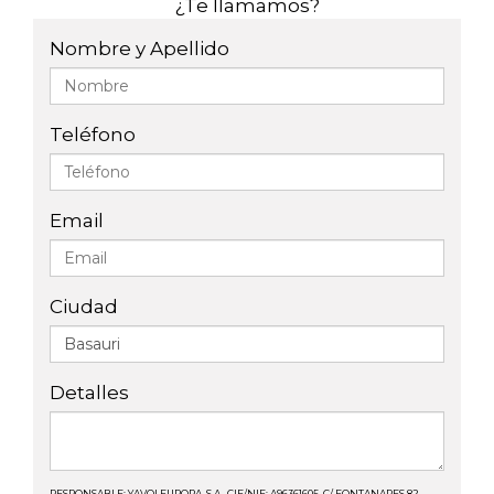
¿Te llamamos?
Nombre y Apellido
Teléfono
Email
Ciudad
Detalles
RESPONSABLE: YAVOI EUROPA, S.A., CIF/NIF: A96361605, C/ FONTANARES 82,