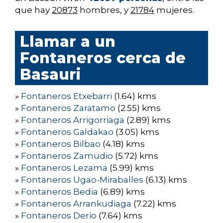
que hay
20873
hombres, y
21784
mujeres.
Llamar a un
Fontaneros cerca de
Basauri
»
Fontaneros Etxebarri
(1.64) kms
»
Fontaneros Zaratamo
(2.55) kms
»
Fontaneros Arrigorriaga
(2.89) kms
»
Fontaneros Galdakao
(3.05) kms
»
Fontaneros Bilbao
(4.18) kms
»
Fontaneros Zamudio
(5.72) kms
»
Fontaneros Lezama
(5.99) kms
»
Fontaneros Ugao-Miraballes
(6.13) kms
»
Fontaneros Bedia
(6.89) kms
»
Fontaneros Arrankudiaga
(7.22) kms
»
Fontaneros Derio
(7.64) kms