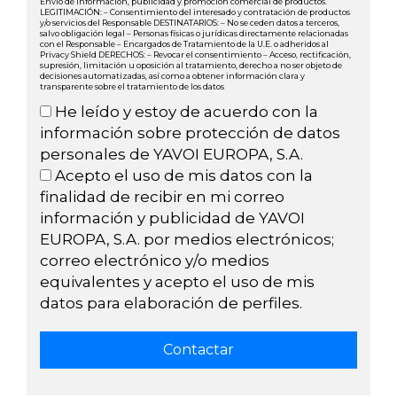
Envío de información, publicidad y promoción comercial de productos.
LEGITIMACIÓN: – Consentimiento del interesado y contratación de productos
y/o servicios del Responsable DESTINATARIOS: – No se ceden datos a terceros,
salvo obligación legal – Personas físicas o jurídicas directamente relacionadas
con el Responsable – Encargados de Tratamiento de la U.E. o adheridos al
Privacy Shield DERECHOS: – Revocar el consentimiento – Acceso, rectificación,
supresión, limitación u oposición al tratamiento, derecho a no ser objeto de
decisiones automatizadas, así como a obtener información clara y
transparente sobre el tratamiento de los datos
He leído y estoy de acuerdo con la
información sobre protección de datos
personales de YAVOI EUROPA, S.A.
Acepto el uso de mis datos con la
finalidad de recibir en mi correo
información y publicidad de YAVOI
EUROPA, S.A. por medios electrónicos;
correo electrónico y/o medios
equivalentes y acepto el uso de mis
datos para elaboración de perfiles.