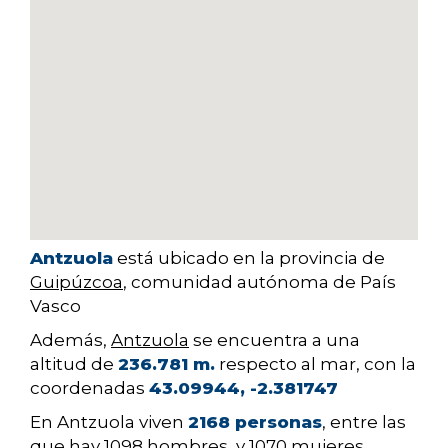
Antzuola
está ubicado en la provincia de
Guipúzcoa
, comunidad autónoma de País
Vasco
Además,
Antzuola
se encuentra a una
altitud de
236.781 m.
respecto al mar, con la
coordenadas
43.09944, -2.381747
En Antzuola viven
2168 personas
, entre las
que hay
1098
hombres, y
1070
mujeres.