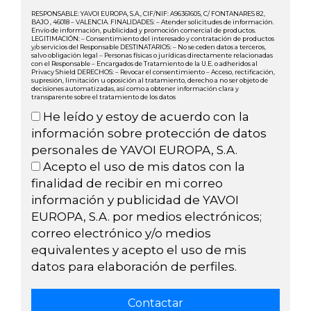
RESPONSABLE: YAVOI EUROPA, S.A., CIF/NIF: A96361605, C/ FONTANARES 82,
BAJO , 46018 – VALENCIA. FINALIDADES: – Atender solicitudes de información.
Envío de información, publicidad y promoción comercial de productos.
LEGITIMACIÓN: – Consentimiento del interesado y contratación de productos
y/o servicios del Responsable DESTINATARIOS: – No se ceden datos a terceros,
salvo obligación legal – Personas físicas o jurídicas directamente relacionadas
con el Responsable – Encargados de Tratamiento de la U.E. o adheridos al
Privacy Shield DERECHOS: – Revocar el consentimiento – Acceso, rectificación,
supresión, limitación u oposición al tratamiento, derecho a no ser objeto de
decisiones automatizadas, así como a obtener información clara y
transparente sobre el tratamiento de los datos
He leído y estoy de acuerdo con la
información sobre protección de datos
personales de YAVOI EUROPA, S.A.
Acepto el uso de mis datos con la
finalidad de recibir en mi correo
información y publicidad de YAVOI
EUROPA, S.A. por medios electrónicos;
correo electrónico y/o medios
equivalentes y acepto el uso de mis
datos para elaboración de perfiles.