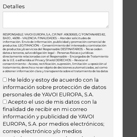
Detalles
RESPONSABLE: YAVOI EUROPA, S.A., CIF/NIF: A96361605, C/ FONTANARES 82,
BAJO , 46018 – VALENCIA. FINALIDADES: – Atender solicitudes de
información. Envío de información, publicidad y promoción comercial de
productos. LEGITIMACIÓN: – Consentimiento del interesado y contratación
de productos y/o servicios del Responsable DESTINATARIOS: – No se ceden
datos a terceros, salvo obligación legal – Personas físicas o jurídicas
directamente relacionadas con el Responsable – Encargados de Tratamiento
de la U.E. o adheridos al Privacy Shield DERECHOS: – Revocar el
consentimiento – Acceso, rectificación, supresión, limitación u oposición al
tratamiento, derecho a no ser objeto de decisiones automatizadas, así como
a obtener información clara y transparente sobre el tratamiento de los datos
He leído y estoy de acuerdo con la
información sobre protección de datos
personales de YAVOI EUROPA, S.A.
Acepto el uso de mis datos con la
finalidad de recibir en mi correo
información y publicidad de YAVOI
EUROPA, S.A. por medios electrónicos;
correo electrónico y/o medios