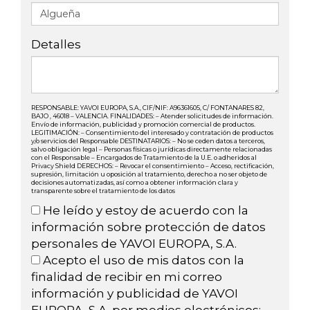
Detalles
RESPONSABLE: YAVOI EUROPA, S.A., CIF/NIF: A96361605, C/ FONTANARES 82,
BAJO , 46018 – VALENCIA. FINALIDADES: – Atender solicitudes de información.
Envío de información, publicidad y promoción comercial de productos.
LEGITIMACIÓN: – Consentimiento del interesado y contratación de productos
y/o servicios del Responsable DESTINATARIOS: – No se ceden datos a terceros,
salvo obligación legal – Personas físicas o jurídicas directamente relacionadas
con el Responsable – Encargados de Tratamiento de la U.E. o adheridos al
Privacy Shield DERECHOS: – Revocar el consentimiento – Acceso, rectificación,
supresión, limitación u oposición al tratamiento, derecho a no ser objeto de
decisiones automatizadas, así como a obtener información clara y
transparente sobre el tratamiento de los datos
He leído y estoy de acuerdo con la
información sobre protección de datos
personales de YAVOI EUROPA, S.A.
Acepto el uso de mis datos con la
finalidad de recibir en mi correo
información y publicidad de YAVOI