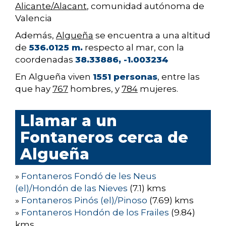
Alicante/Alacant
, comunidad autónoma de
Valencia
Además,
Algueña
se encuentra a una altitud
de
536.0125 m.
respecto al mar, con la
coordenadas
38.33886, -1.003234
En Algueña viven
1551 personas
, entre las
que hay
767
hombres, y
784
mujeres.
Llamar a un
Fontaneros cerca de
Algueña
»
Fontaneros Fondó de les Neus
(el)/Hondón de las Nieves
(7.1) kms
»
Fontaneros Pinós (el)/Pinoso
(7.69) kms
»
Fontaneros Hondón de los Frailes
(9.84)
kms