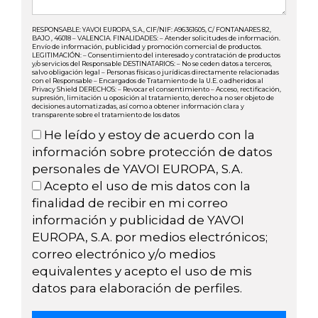
RESPONSABLE: YAVOI EUROPA, S.A., CIF/NIF: A96361605, C/ FONTANARES 82,
BAJO , 46018 – VALENCIA. FINALIDADES: – Atender solicitudes de información.
Envío de información, publicidad y promoción comercial de productos.
LEGITIMACIÓN: – Consentimiento del interesado y contratación de productos
y/o servicios del Responsable DESTINATARIOS: – No se ceden datos a terceros,
salvo obligación legal – Personas físicas o jurídicas directamente relacionadas
con el Responsable – Encargados de Tratamiento de la U.E. o adheridos al
Privacy Shield DERECHOS: – Revocar el consentimiento – Acceso, rectificación,
supresión, limitación u oposición al tratamiento, derecho a no ser objeto de
decisiones automatizadas, así como a obtener información clara y
transparente sobre el tratamiento de los datos
He leído y estoy de acuerdo con la
información sobre protección de datos
personales de YAVOI EUROPA, S.A.
Acepto el uso de mis datos con la
finalidad de recibir en mi correo
información y publicidad de YAVOI
EUROPA, S.A. por medios electrónicos;
correo electrónico y/o medios
equivalentes y acepto el uso de mis
datos para elaboración de perfiles.