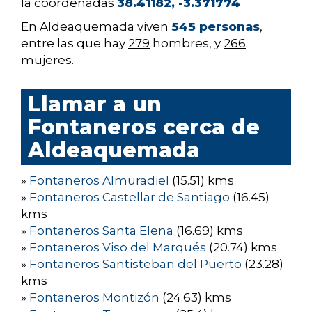
la coordenadas
38.41182, -3.371774
En Aldeaquemada viven
545 personas
,
entre las que hay
279
hombres, y
266
mujeres.
Llamar a un
Fontaneros cerca de
Aldeaquemada
»
Fontaneros Almuradiel
(15.51) kms
»
Fontaneros Castellar de Santiago
(16.45)
kms
»
Fontaneros Santa Elena
(16.69) kms
»
Fontaneros Viso del Marqués
(20.74) kms
»
Fontaneros Santisteban del Puerto
(23.28)
kms
»
Fontaneros Montizón
(24.63) kms