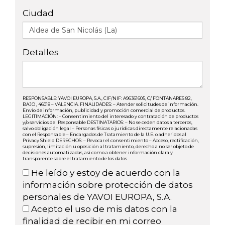
Ciudad
Detalles
RESPONSABLE: YAVOI EUROPA, S.A., CIF/NIF: A96361605, C/ FONTANARES 82,
BAJO , 46018 – VALENCIA. FINALIDADES: – Atender solicitudes de información.
Envío de información, publicidad y promoción comercial de productos.
LEGITIMACIÓN: – Consentimiento del interesado y contratación de productos
y/o servicios del Responsable DESTINATARIOS: – No se ceden datos a terceros,
salvo obligación legal – Personas físicas o jurídicas directamente relacionadas
con el Responsable – Encargados de Tratamiento de la U.E. o adheridos al
Privacy Shield DERECHOS: – Revocar el consentimiento – Acceso, rectificación,
supresión, limitación u oposición al tratamiento, derecho a no ser objeto de
decisiones automatizadas, así como a obtener información clara y
transparente sobre el tratamiento de los datos
He leído y estoy de acuerdo con la
información sobre protección de datos
personales de YAVOI EUROPA, S.A.
Acepto el uso de mis datos con la
finalidad de recibir en mi correo