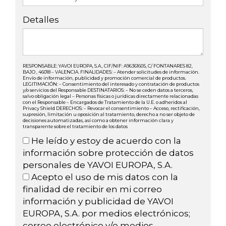
Detalles
RESPONSABLE: YAVOI EUROPA, S.A., CIF/NIF: A96361605, C/ FONTANARES 82,
BAJO , 46018 – VALENCIA. FINALIDADES: – Atender solicitudes de información.
Envío de información, publicidad y promoción comercial de productos.
LEGITIMACIÓN: – Consentimiento del interesado y contratación de productos
y/o servicios del Responsable DESTINATARIOS: – No se ceden datos a terceros,
salvo obligación legal – Personas físicas o jurídicas directamente relacionadas
con el Responsable – Encargados de Tratamiento de la U.E. o adheridos al
Privacy Shield DERECHOS: – Revocar el consentimiento – Acceso, rectificación,
supresión, limitación u oposición al tratamiento, derecho a no ser objeto de
decisiones automatizadas, así como a obtener información clara y
transparente sobre el tratamiento de los datos
He leído y estoy de acuerdo con la
información sobre protección de datos
personales de YAVOI EUROPA, S.A.
Acepto el uso de mis datos con la
finalidad de recibir en mi correo
información y publicidad de YAVOI
EUROPA, S.A. por medios electrónicos;
correo electrónico y/o medios