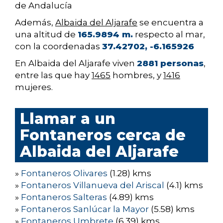
de Andalucía
Además,
Albaida del Aljarafe
se encuentra a
una altitud de
165.9894 m.
respecto al mar,
con la coordenadas
37.42702, -6.165926
En Albaida del Aljarafe viven
2881 personas
,
entre las que hay
1465
hombres, y
1416
mujeres.
Llamar a un
Fontaneros cerca de
Albaida del Aljarafe
»
Fontaneros Olivares
(1.28) kms
»
Fontaneros Villanueva del Ariscal
(4.1) kms
»
Fontaneros Salteras
(4.89) kms
»
Fontaneros Sanlúcar la Mayor
(5.58) kms
»
Fontaneros Umbrete
(6.39) kms