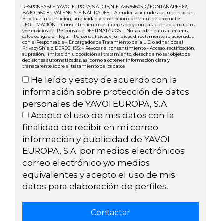
RESPONSABLE: YAVOI EUROPA, S.A., CIF/NIF: A96361605, C/ FONTANARES 82,
BAJO , 46018 – VALENCIA. FINALIDADES: – Atender solicitudes de información.
Envío de información, publicidad y promoción comercial de productos.
LEGITIMACIÓN: – Consentimiento del interesado y contratación de productos
y/o servicios del Responsable DESTINATARIOS: – No se ceden datos a terceros,
salvo obligación legal – Personas físicas o jurídicas directamente relacionadas
con el Responsable – Encargados de Tratamiento de la U.E. o adheridos al
Privacy Shield DERECHOS: – Revocar el consentimiento – Acceso, rectificación,
supresión, limitación u oposición al tratamiento, derecho a no ser objeto de
decisiones automatizadas, así como a obtener información clara y
transparente sobre el tratamiento de los datos
He leído y estoy de acuerdo con la
información sobre protección de datos
personales de YAVOI EUROPA, S.A.
Acepto el uso de mis datos con la
finalidad de recibir en mi correo
información y publicidad de YAVOI
EUROPA, S.A. por medios electrónicos;
correo electrónico y/o medios
equivalentes y acepto el uso de mis
datos para elaboración de perfiles.