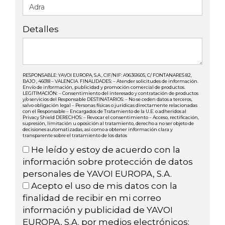
Detalles
RESPONSABLE: YAVOI EUROPA, S.A., CIF/NIF: A96361605, C/ FONTANARES 82,
BAJO , 46018 – VALENCIA. FINALIDADES: – Atender solicitudes de información.
Envío de información, publicidad y promoción comercial de productos.
LEGITIMACIÓN: – Consentimiento del interesado y contratación de productos
y/o servicios del Responsable DESTINATARIOS: – No se ceden datos a terceros,
salvo obligación legal – Personas físicas o jurídicas directamente relacionadas
con el Responsable – Encargados de Tratamiento de la U.E. o adheridos al
Privacy Shield DERECHOS: – Revocar el consentimiento – Acceso, rectificación,
supresión, limitación u oposición al tratamiento, derecho a no ser objeto de
decisiones automatizadas, así como a obtener información clara y
transparente sobre el tratamiento de los datos
He leído y estoy de acuerdo con la
información sobre protección de datos
personales de YAVOI EUROPA, S.A.
Acepto el uso de mis datos con la
finalidad de recibir en mi correo
información y publicidad de YAVOI
EUROPA, S.A. por medios electrónicos;