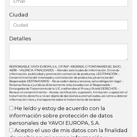
Ciudad
Detalles
RESPONSABLE: YAVOI EUROPA, S.A., CIF/NIF: A96361605, C/ FONTANARES 82, BAJO ,
46018 – VALENCIA. FINALIDADES: – Atender solicitudes de información. Envío de
información, publicidad y promoción comercial de productos. LEGITIMACIÓN: –
Consentimiento del interesado y contratación de productos y/o servicios del
Responsable DESTINATARIOS: – No se ceden datos a terceros, salvo obligación legal –
Personas físicas o jurídicas directamente relacionadas con el Responsable –
Encargados de Tratamiento de la U.E. o adheridos al Privacy Shield DERECHOS: –
Revocar el consentimiento – Acceso, rectificación, supresión, limitación u oposición al
tratamiento, derecho a no ser objeto de decisiones automatizadas, así como a obtener
información clara y transparente sobre el tratamiento de los datos
He leído y estoy de acuerdo con la
información sobre protección de datos
personales de YAVOI EUROPA, S.A.
Acepto el uso de mis datos con la finalidad