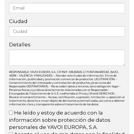
Ciudad
Detalles
RESPONSABLE: YAVOI EUROPA, S.A., CIF/NIF: A96361605, C/ FONTANARES 82, BAJO ,
46018 – VALENCIA. FINALIDADES: – Atender solicitudes de información. Envío de
información, publicidad y promoción comercial de productos. LEGITIMACIÓN: –
Consentimiento del interesado y contratación de productos y/o servicios del
Responsable DESTINATARIOS: – No se ceden datos a terceros, salvo obligación legal –
Personas físicas o jurídicas directamente relacionadas con el Responsable –
Encargados de Tratamiento de la U.E. o adheridos al Privacy Shield DERECHOS: –
Revocar el consentimiento – Acceso, rectificación, supresión, limitación u oposición al
tratamiento, derecho a no ser objeto de decisiones automatizadas, así como a obtener
información clara y transparente sobre el tratamiento de los datos
He leído y estoy de acuerdo con la
información sobre protección de datos
personales de YAVOI EUROPA, S.A.