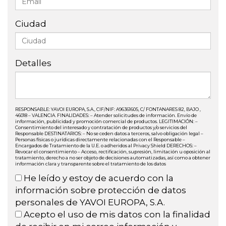
Ciudad
Detalles
RESPONSABLE: YAVOI EUROPA, S.A., CIF/NIF: A96361605, C/ FONTANARES 82, BAJO ,
46018 – VALENCIA. FINALIDADES: – Atender solicitudes de información. Envío de
información, publicidad y promoción comercial de productos. LEGITIMACIÓN: –
Consentimiento del interesado y contratación de productos y/o servicios del
Responsable DESTINATARIOS: – No se ceden datos a terceros, salvo obligación legal –
Personas físicas o jurídicas directamente relacionadas con el Responsable –
Encargados de Tratamiento de la U.E. o adheridos al Privacy Shield DERECHOS: –
Revocar el consentimiento – Acceso, rectificación, supresión, limitación u oposición al
tratamiento, derecho a no ser objeto de decisiones automatizadas, así como a obtener
información clara y transparente sobre el tratamiento de los datos
He leído y estoy de acuerdo con la
información sobre protección de datos
personales de YAVOI EUROPA, S.A.
Acepto el uso de mis datos con la finalidad